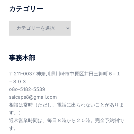
カテゴリー
カ
テ
ゴ
リ
ー
事務本部
〒211-0037 神奈川県川崎市中原区井田三舞町６−１
−３０３
o8o-5182-5539
saicaps8@gmail.com
相談は常時（ただし、電話に出られないことがありま
す。）
通常営業時間は、毎日８時から２０時。完全予約制で
す。