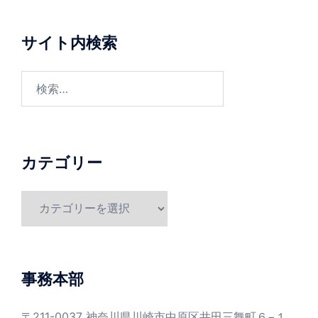
シ
ョ
サイト内検索
ン
検
索:
カテゴリー
カ
テ
ゴ
リ
ー
事務本部
〒211-0037 神奈川県川崎市中原区井田三舞町６−１