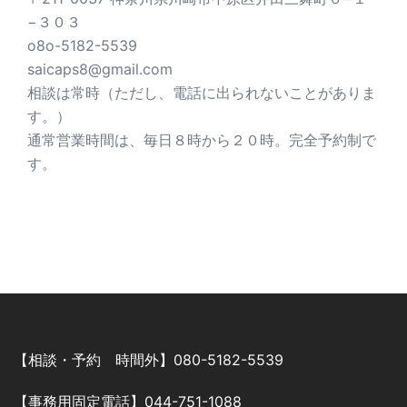
−３０３
o8o-5182-5539
saicaps8@gmail.com
相談は常時（ただし、電話に出られないことがありま
す。）
通常営業時間は、毎日８時から２０時。完全予約制で
す。
【相談・予約 時間外】080-5182-5539
【事務用固定電話】044-751-1088