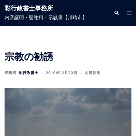
コ
彩行政書士事務所
ン
検
ト
索
内容証明・慰謝料・示談書【川崎市】
テ
グ
ン
ル
ツ
メ
へ
ニ
ス
ュ
宗教の勧誘
キ
ー
ッ
投稿者:
彩行政書士
2019年12月23日
内容証明
プ