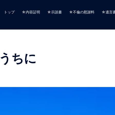
トップ
☆内容証明
☆示談書
☆不倫の慰謝料
☆遺言
うちに