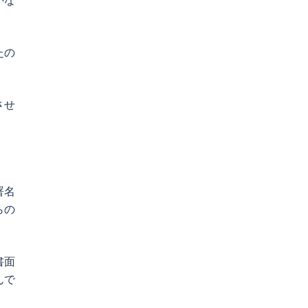
たの
させ
署名
らの
書面
んで