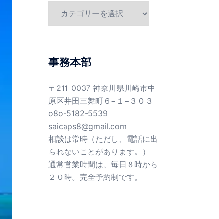
カ
テ
ゴ
リ
ー
事務本部
〒211-0037 神奈川県川崎市中
原区井田三舞町６−１−３０３
o8o-5182-5539
saicaps8@gmail.com
相談は常時（ただし、電話に出
られないことがあります。）
通常営業時間は、毎日８時から
２０時。完全予約制です。