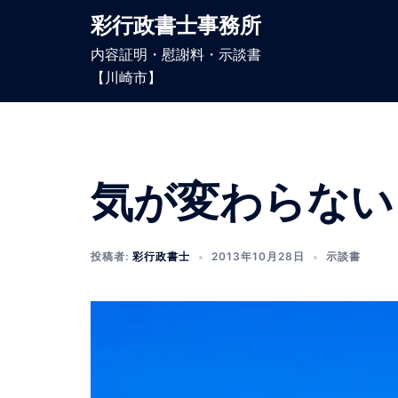
コ
彩行政書士事務所
ン
内容証明・慰謝料・示談書
テ
【川崎市】
ン
ツ
へ
ス
キ
気が変わらない
ッ
プ
投稿者:
彩行政書士
2013年10月28日
示談書