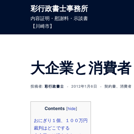
コ
彩行政書士事務所
ン
内容証明・慰謝料・示談書
テ
【川崎市】
ン
ツ
へ
ス
キ
大企業と消費者
ッ
プ
投稿者:
彩行政書士
2012年1月6日
契約書
、
消費者
Contents
[
hide
]
おにぎり１個、１００万円
裁判はどこでする