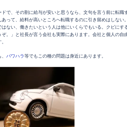
ードで、その割に給与が安いと思うなら、文句を言う前に転職
んあって、給料が高いところへ転職するのに引き留めはしない
ではない、働きたいという人は他にいくらでもいる。クビにす
うぞ。」と社長が言う会社も実際にあります。会社と個人の自
す。
も、
パワハラ
等でもこの種の問題は身近にあります。