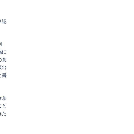
り認
１刷
係に
の意
振出
と書
合意
こと
れた
。