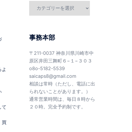
カ
テ
ゴ
リ
ー
事務本部
づ
〒211-0037 神奈川県川崎市中
原区井田三舞町６−１−３０３
o8o-5182-5539
るよ
saicaps8@gmail.com
相談は常時（ただし、電話に出
られないことがあります。）
い
通常営業時間は、毎日８時から
２０時。完全予約制です。
して
。買