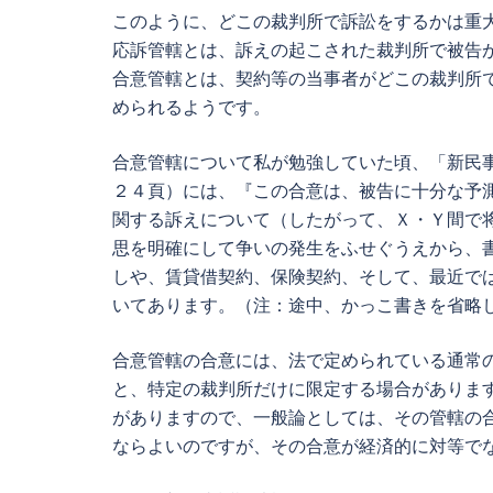
このように、どこの裁判所で訴訟をするかは重
応訴管轄とは、訴えの起こされた裁判所で被告
合意管轄とは、契約等の当事者がどこの裁判所
められるようです。
合意管轄について私が勉強していた頃、「新民
２４頁）には、『この合意は、被告に十分な予
関する訴えについて（したがって、Ｘ・Ｙ間で
思を明確にして争いの発生をふせぐうえから、
しや、賃貸借契約、保険契約、そして、最近で
いてあります。（注：途中、かっこ書きを省略
合意管轄の合意には、法で定められている通常
と、特定の裁判所だけに限定する場合がありま
がありますので、一般論としては、その管轄の
ならよいのですが、その合意が経済的に対等で