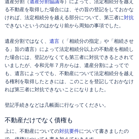
遺産分割（
遺産分割協議
等）によって、法定相続分を越え
る不動産を取得した場合には、その旨の登記をしておかな
ければ、法定相続分を越える部分について、第三者に
対抗
できないというのはかなり前から周知の事項でした。
遺産分割ではなく、
遺言
（「相続分の指定」や「相続させ
る」旨の遺言）によって法定相続分以上の不動産を相続し
た場合には、登記がなくても第三者に対抗できるとされて
いましたが、令和元年７月からは、遺産分割によってで
も、遺言によってでも、不動産について法定相続分を越え
る権利を取得したときには、このことを登記しておかなけ
れば第三者に対抗できないことになりました。
登記手続きなどは几帳面に行なってください。
不動産だけでなく債権も
上に、不動産についての
対抗要件
について書きましたの
で、債権についても書き加えておきます。