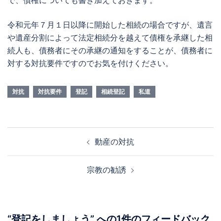
令和元年７月１日以降に開始した相続の場合ですが、遺言
や遺産分割によって法定相続分を越えて債権を承継した相
続人も、債務者にその承継の通知をすることが、債務者に
対する対抗要件ですのでお気を付けください。
対抗
対抗要件
登記
相続登記
私道
投
動産の対抗
稿
ナ
宗教の勧誘
ビ
ゲ
ー
シ
“
登記をしましょう
” への1件のフィードバック