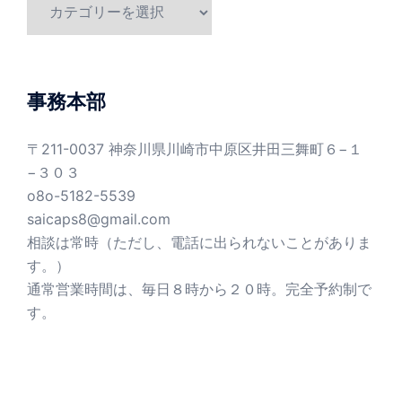
カ
テ
ゴ
リ
ー
事務本部
〒211-0037 神奈川県川崎市中原区井田三舞町６−１
−３０３
o8o-5182-5539
saicaps8@gmail.com
相談は常時（ただし、電話に出られないことがありま
す。）
通常営業時間は、毎日８時から２０時。完全予約制で
す。