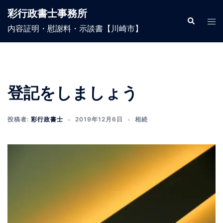
コ
彩行政書士事務所
ン
検
ト
索
内容証明・慰謝料・示談書【川崎市】
テ
グ
ン
ル
ツ
メ
へ
ニ
ス
ュ
登記をしましょう
キ
ー
ッ
投稿者:
彩行政書士
2019年12月6日
相続
プ