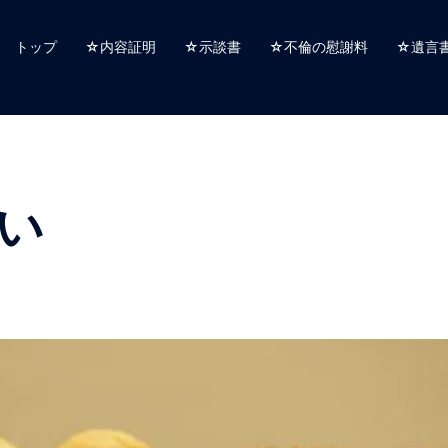
トップ
☆内容証明
☆示談書
☆不倫の慰謝料
☆遺言
い