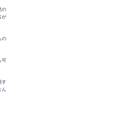
然の
名が
もの
も可
現す
なん