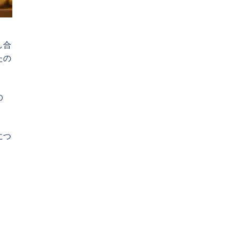
し合
たの
の
につ
。