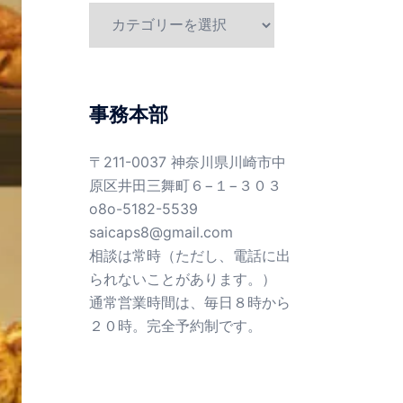
カ
テ
ゴ
リ
ー
事務本部
〒211-0037 神奈川県川崎市中
原区井田三舞町６−１−３０３
o8o-5182-5539
saicaps8@gmail.com
相談は常時（ただし、電話に出
られないことがあります。）
通常営業時間は、毎日８時から
２０時。完全予約制です。