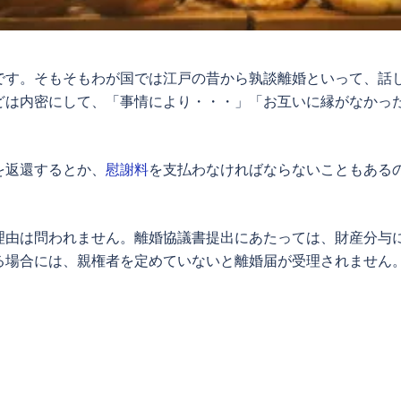
です。そもそもわが国では江戸の昔から孰談離婚といって、話
どは内密にして、「事情により・・・」「お互いに縁がなかっ
を返還するとか、
慰謝料
を支払わなければならないこともある
理由は問われません。離婚協議書提出にあたっては、財産分与
る場合には、親権者を定めていないと離婚届が受理されません