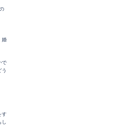
の
。婚
かで
どう
をす
もし