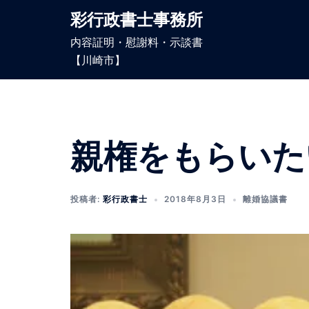
コ
彩行政書士事務所
ン
内容証明・慰謝料・示談書
テ
【川崎市】
ン
ツ
へ
ス
キ
親権をもらいた
ッ
プ
投稿者:
彩行政書士
2018年8月3日
離婚協議書