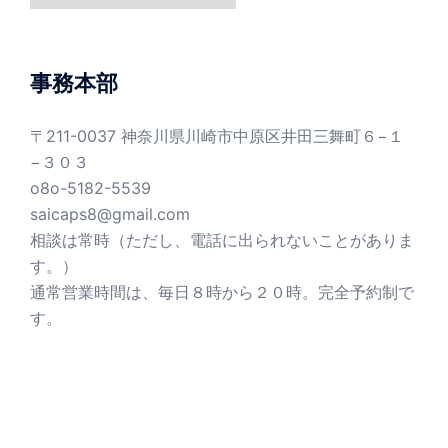
ゴ
リ
ー
事務本部
〒211-0037 神奈川県川崎市中原区井田三舞町６−１
−３０３
o8o-5182-5539
saicaps8@gmail.com
相談は常時（ただし、電話に出られないことがありま
す。）
通常営業時間は、毎日８時から２０時。完全予約制で
す。