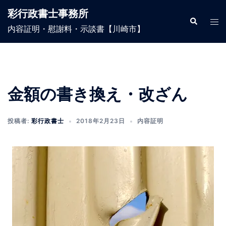
コ
彩行政書士事務所
ン
検
ト
索
内容証明・慰謝料・示談書【川崎市】
テ
グ
ン
ル
ツ
メ
へ
ニ
ス
ュ
金額の書き換え・改ざん
キ
ー
ッ
投稿者:
彩行政書士
2018年2月23日
内容証明
プ