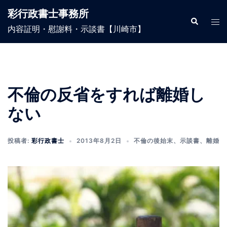
コ
彩行政書士事務所
ン
検
ト
索
内容証明・慰謝料・示談書【川崎市】
テ
グ
ン
ル
ツ
メ
へ
ニ
ス
ュ
不倫の反省をすれば離婚し
キ
ー
ない
ッ
プ
投稿者:
彩行政書士
2013年8月2日
不倫の後始末
、
示談書
、
離婚