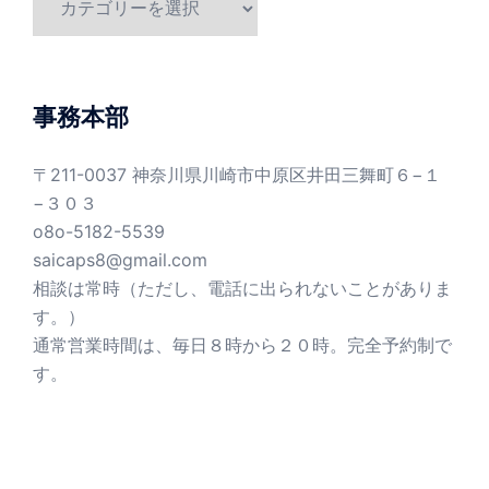
テ
ゴ
リ
ー
事務本部
〒211-0037 神奈川県川崎市中原区井田三舞町６−１
−３０３
o8o-5182-5539
saicaps8@gmail.com
相談は常時（ただし、電話に出られないことがありま
す。）
通常営業時間は、毎日８時から２０時。完全予約制で
す。