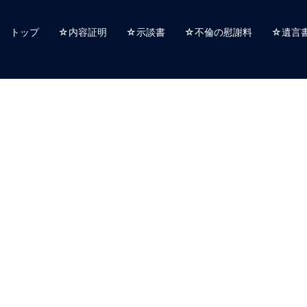
トップ
☆内容証明
☆示談書
☆不倫の慰謝料
☆遺言