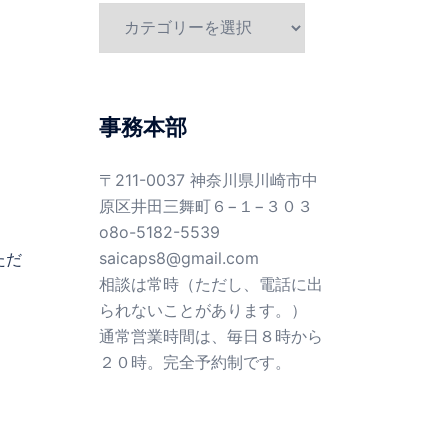
カ
テ
ゴ
リ
ー
事務本部
〒211-0037 神奈川県川崎市中
原区井田三舞町６−１−３０３
o8o-5182-5539
saicaps8@gmail.com
ただ
相談は常時（ただし、電話に出
られないことがあります。）
通常営業時間は、毎日８時から
２０時。完全予約制です。