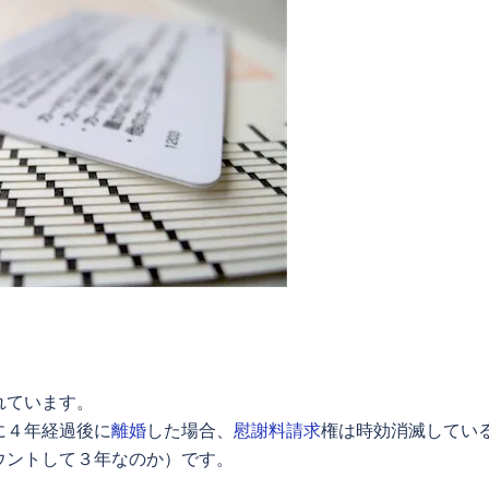
れています。
に４年経過後に
離婚
した場合、
慰謝料請求
権は時効消滅してい
ウントして３年なのか）です。