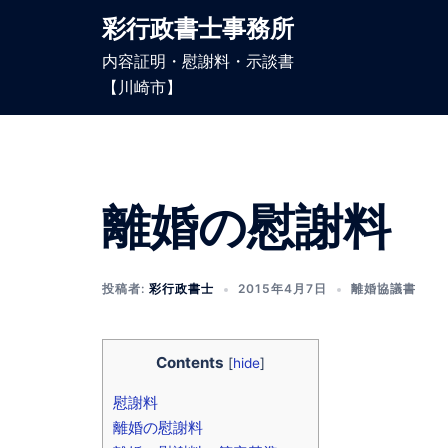
コ
彩行政書士事務所
ン
内容証明・慰謝料・示談書
テ
【川崎市】
ン
ツ
へ
ス
キ
離婚の慰謝料
ッ
プ
投稿者:
彩行政書士
2015年4月7日
離婚協議書
Contents
[
hide
]
慰謝料
離婚の慰謝料