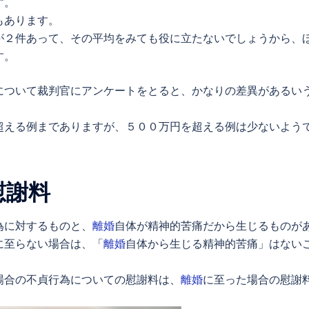
す。
もあります。
が２件あって、その平均をみても役に立たないでしょうから、
す。
について裁判官にアンケートをとると、かなりの差異があるい
超える例までありますが、５００万円を超える例は少ないよう
慰謝料
為に対するものと、
離婚
自体が精神的苦痛だから生じるものが
に至らない場合は、「
離婚
自体から生じる精神的苦痛」はない
場合の不貞行為についての慰謝料は、
離婚
に至った場合の慰謝