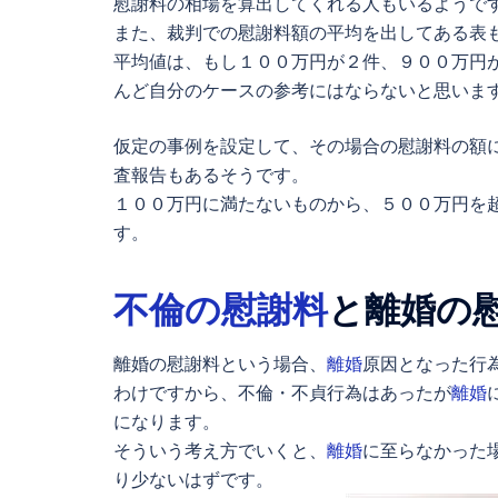
慰謝料の相場を算出してくれる人もいるようで
また、裁判での慰謝料額の平均を出してある表
平均値は、もし１００万円が２件、９００万円
んど自分のケースの参考にはならないと思いま
仮定の事例を設定して、その場合の慰謝料の額
査報告もあるそうです。
１００万円に満たないものから、５００万円を
す。
不倫の慰謝料
と離婚の
離婚の慰謝料という場合、
離婚
原因となった行
わけですから、不倫・不貞行為はあったが
離婚
になります。
そういう考え方でいくと、
離婚
に至らなかった
り少ないはずです。