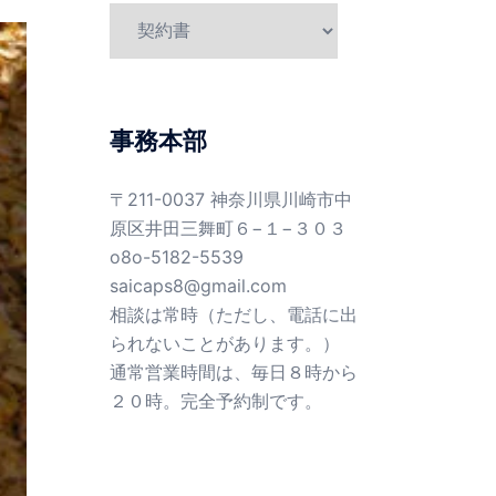
カ
テ
ゴ
リ
ー
事務本部
〒211-0037 神奈川県川崎市中
原区井田三舞町６−１−３０３
o8o-5182-5539
saicaps8@gmail.com
相談は常時（ただし、電話に出
られないことがあります。）
通常営業時間は、毎日８時から
２０時。完全予約制です。