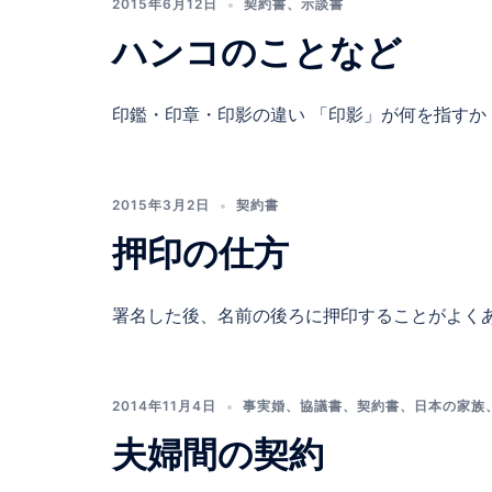
2015年6月12日
契約書
、
示談書
ハンコのことなど
印鑑・印章・印影の違い 「印影」が何を指すか [
2015年3月2日
契約書
押印の仕方
署名した後、名前の後ろに押印することがよくあ 
2014年11月4日
事実婚
、
協議書
、
契約書
、
日本の家族
夫婦間の契約