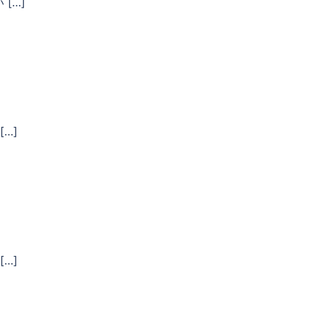
[…]
…]
…]