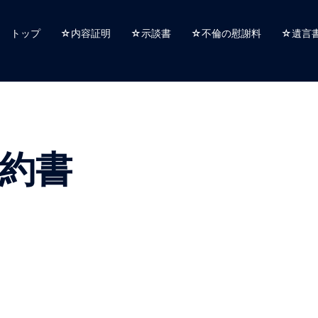
トップ
☆内容証明
☆示談書
☆不倫の慰謝料
☆遺言
約書