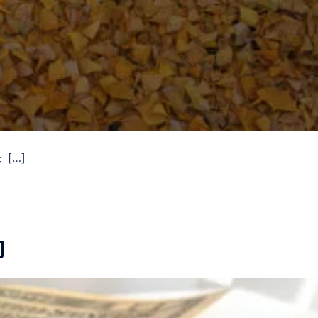
[…]
約