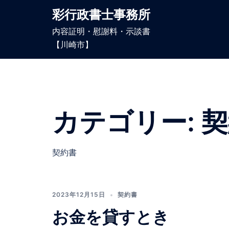
コ
彩行政書士事務所
ン
内容証明・慰謝料・示談書
テ
【川崎市】
ン
ツ
へ
ス
キ
カテゴリー:
契
ッ
プ
契約書
2023年12月15日
契約書
お金を貸すとき