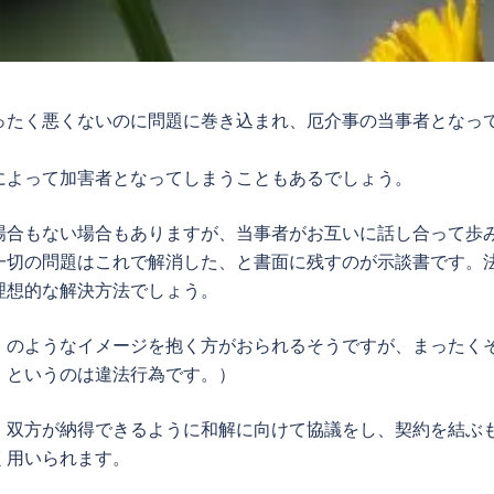
ったく悪くないのに問題に巻き込まれ、厄介事の当事者となっ
によって加害者となってしまうこともあるでしょう。
場合もない場合もありますが、当事者がお互いに話し合って歩
一切の問題はこれで解消した、と書面に残すのが
示談書
です。
理想的な解決方法でしょう。
」のようなイメージを抱く方がおられるそうですが、まったく
」というのは違法行為です。）
。双方が納得できるように和解に向けて協議をし、契約を結ぶ
く用いられます。