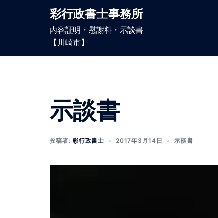
コ
彩行政書士事務所
ン
内容証明・慰謝料・示談書
テ
【川崎市】
ン
ツ
へ
ス
キ
示談書
ッ
プ
投稿者:
彩行政書士
2017年3月14日
示談書