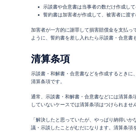
示談書
や
合意書
は当事者の数だけ作成して
誓約書
は加害者が作成して、被害者に渡す
加害者が一方的に謝罪して
損害賠償
金を支払っ
ように、
誓約書
を差し入れたら
示談書
・
合意書
清算条項
示談書
・和解書・
合意書
などを作成するときに
清算条項です。
通常、
示談書
・和解書・
合意書
などには清算条
していないケースでは清算条項はつけられませ
「解決したと思っていたが、やっぱり納得いか
議・示談したことがむだになります。清算条項