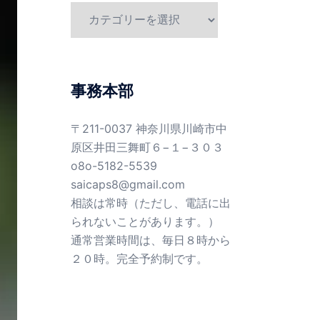
カ
テ
ゴ
リ
ー
事務本部
〒211-0037 神奈川県川崎市中
原区井田三舞町６−１−３０３
o8o-5182-5539
saicaps8@gmail.com
相談は常時（ただし、電話に出
られないことがあります。）
通常営業時間は、毎日８時から
２０時。完全予約制です。