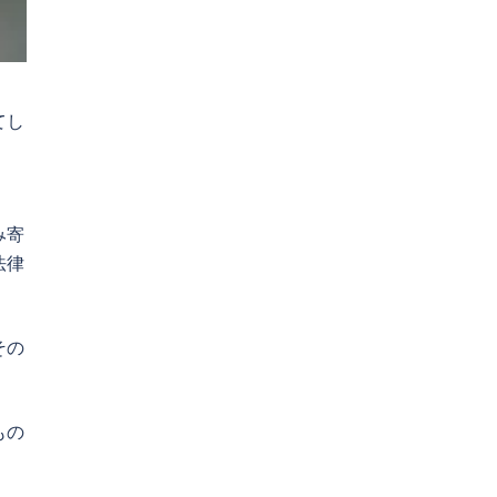
てし
み寄
法律
その
もの