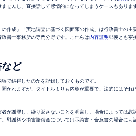
けませんし、直接話して感情的になってしまうケースもありま
。
）の作成」「実地調査に基づく図面類の作成」は行政書士の主
行政書士事務所の専門分野です。これらは
内容証明
郵便とも密
書
など
内容で納得したのかを記録しておくものです。
く聞かれますが、タイトルよりも内容が重要で、法的にはそれ
害者が謝罪し、繰り返さないことを明言し、場合によっては慰
す。慰謝料や
損害賠償
金については
示談書
・
合意書の場合にも