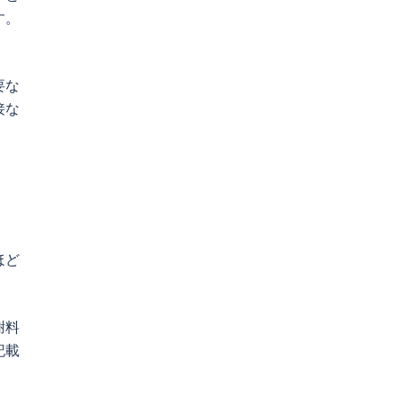
す。
要な
接な
ほど
謝料
記載