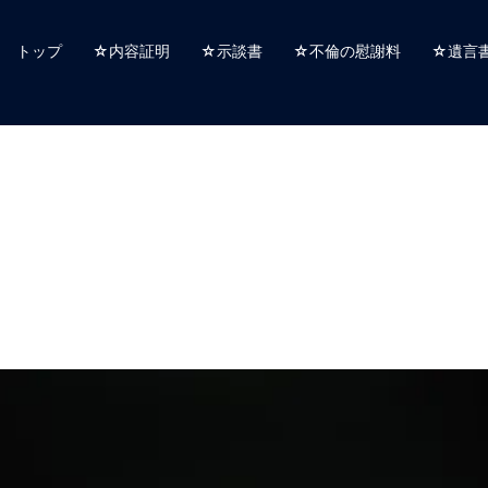
トップ
☆内容証明
☆示談書
☆不倫の慰謝料
☆遺言