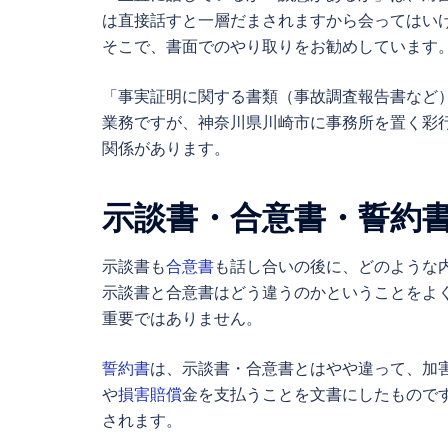
は直接話すと一層だまされますから会ってはい
そこで、書面でのやり取りをお勧めしています
「事実証明に関する書類（事故調査報告書など
業務ですが、神奈川県川崎市に事務所を置く彩
関係があります。
示談書
・
合意書
・
誓約
示談書
も
合意書
も話し合いの後に、どのような
示談書と合意書はどう違うのかということをよ
重要ではありません。
誓約書
は、
示談書
・
合意書
とはやや違って、加
や
損害賠償
金を支払うことを文書にしたもので
されます。